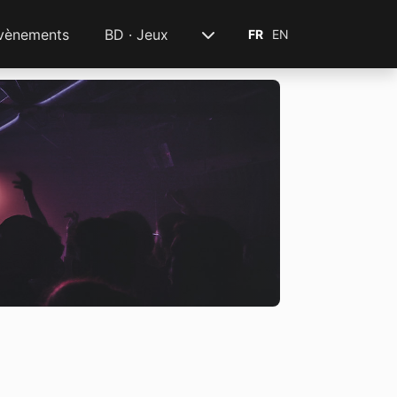
vènements
BD · Jeux
FR
EN