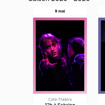
9 mai
Café-Théâtre
12h à Sebring