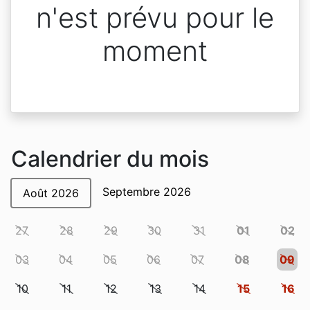
n'est prévu pour le
moment
Calendrier du mois
Septembre 2026
Août 2026
27
28
29
30
31
01
02
03
04
05
06
07
08
09
10
11
12
13
14
15
16