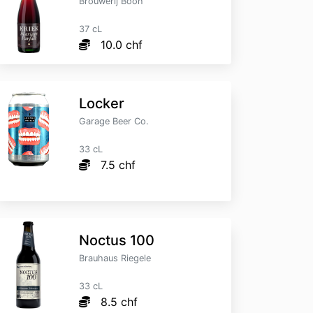
Brouwerij Boon
37 cL
10.0 chf
Locker
Garage Beer Co.
33 cL
7.5 chf
Noctus 100
Brauhaus Riegele
33 cL
8.5 chf