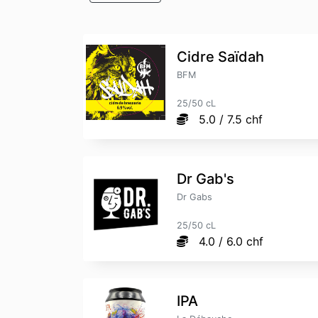
Cidre Saïdah
BFM
25/50 cL
5.0 / 7.5 chf
Dr Gab's
Dr Gabs
25/50 cL
4.0 / 6.0 chf
IPA