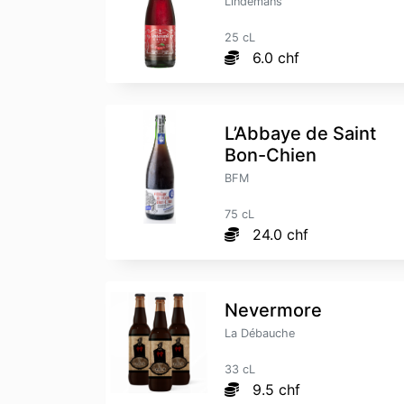
Lindemans
25 cL
6.0 chf
L’Abbaye de Saint
Bon-Chien
BFM
75 cL
24.0 chf
Nevermore
La Débauche
33 cL
9.5 chf