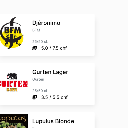
Djéronimo
BFM
25/50 cL
5.0 / 7.5 chf
Gurten Lager
Gurten
25/50 cL
3.5 / 5.5 chf
Lupulus Blonde