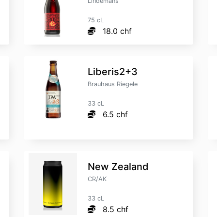
Lindemans
75 cL
18.0 chf
Liberis2+3
Brauhaus Riegele
33 cL
6.5 chf
New Zealand
CR/AK
33 cL
8.5 chf