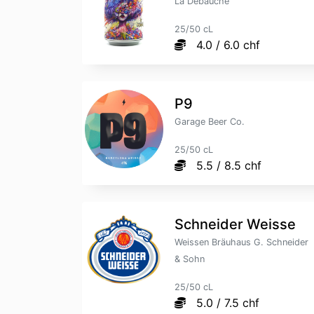
La Débauche
25/50 cL
4.0 / 6.0 chf
P9
Garage Beer Co.
25/50 cL
5.5 / 8.5 chf
Schneider Weisse
Weissen Bräuhaus G. Schneider
& Sohn
25/50 cL
5.0 / 7.5 chf