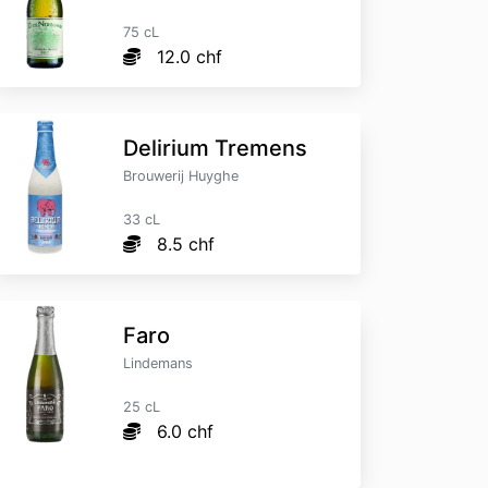
75 cL
12.0 chf
Delirium Tremens
Brouwerij Huyghe
33 cL
8.5 chf
Faro
Lindemans
25 cL
6.0 chf