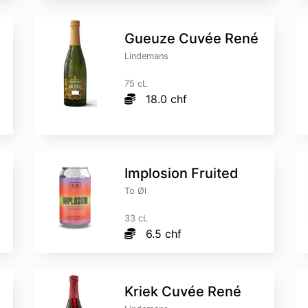
Gueuze Cuvée René
Lindemans
75 cL
18.0 chf
Implosion Fruited
To Øl
33 cL
6.5 chf
Kriek Cuvée René