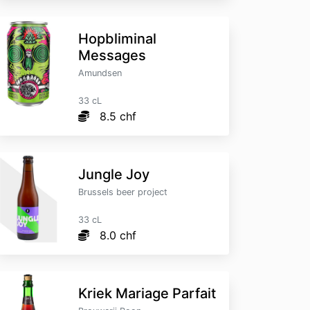
Hopbliminal
Messages
Amundsen
33 cL
8.5 chf
Jungle Joy
Brussels beer project
33 cL
8.0 chf
Kriek Mariage Parfait