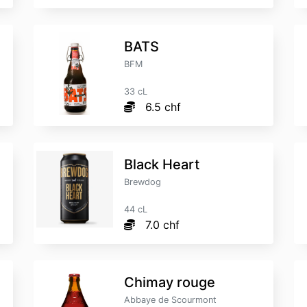
BATS
BFM
33 cL
6.5 chf
Black Heart
Brewdog
44 cL
7.0 chf
Chimay rouge
Abbaye de Scourmont