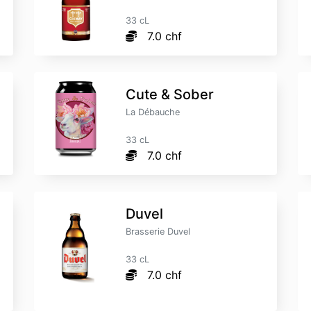
33 cL
7.0 chf
Cute & Sober
La Débauche
33 cL
7.0 chf
Duvel
Brasserie Duvel
33 cL
7.0 chf