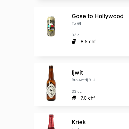
Gose to Hollywood
To Øl
33 cL
8.5 chf
Ijwit
Brouwerij ‘t IJ
33 cL
7.0 chf
Kriek