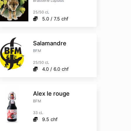
Brasserie Lupulus
25/50 cL
5.0 / 7.5 chf
Salamandre
BFM
25/50 cL
4.0 / 6.0 chf
Alex le rouge
BFM
33 cL
9.5 chf