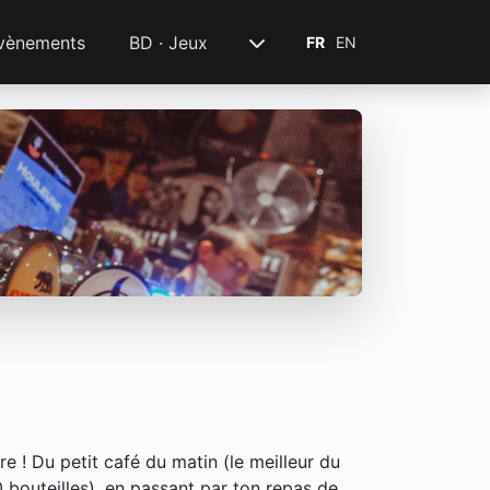
vènements
BD · Jeux
FR
EN
re ! Du petit café du matin (le meilleur du
0 bouteilles), en passant par ton repas de