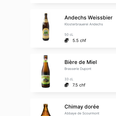
Andechs Weissbier
Klosterbrauerei Andechs
50 cL
5.5 chf
Bière de Miel
Brasserie Dupont
33 cL
7.5 chf
Chimay dorée
Abbaye de Scourmont