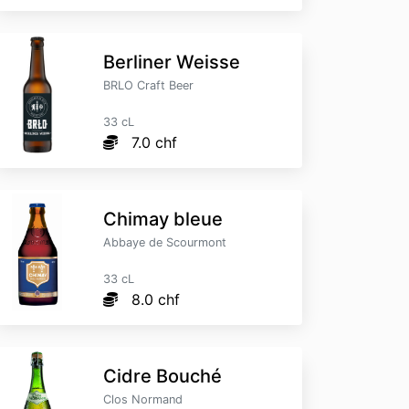
Berliner Weisse
BRLO Craft Beer
33 cL
7.0 chf
Chimay bleue
Abbaye de Scourmont
33 cL
8.0 chf
Cidre Bouché
Clos Normand