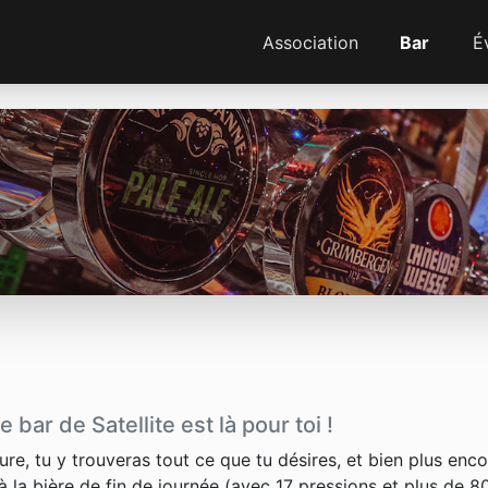
Association
Bar
É
 bar de Satellite est là pour toi !
re, tu y trouveras tout ce que tu désires, et bien plus enco
à la bière de fin de journée (avec 17 pressions et plus de 8