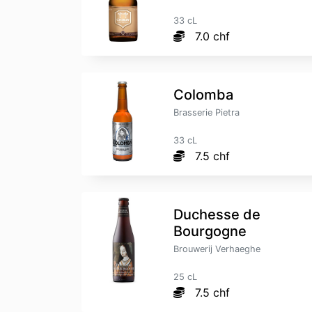
33 cL
7.0 chf
Colomba
Brasserie Pietra
33 cL
7.5 chf
Duchesse de
Bourgogne
Brouwerij Verhaeghe
25 cL
7.5 chf