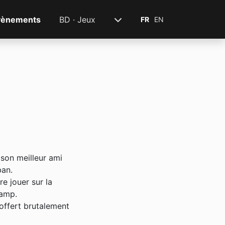
vènements
BD · Jeux
FR
EN
 son meilleur ami
ban.
e jouer sur la
camp.
a offert brutalement