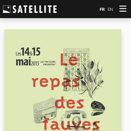
FR
EN