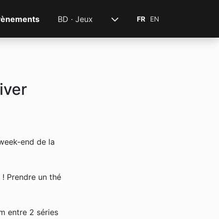
vènements
BD · Jeux
FR
EN
iver
 week-end de la
! Prendre un thé
m entre 2 séries