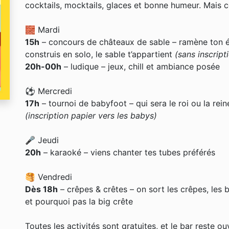
cocktails, mocktails, glaces et bonne humeur. Mais ce
🧱 Mardi
15h
– concours de châteaux de sable – ramène ton 
construis en solo, le sable t’appartient
(sans inscript
20h-00h
– ludique – jeux, chill et ambiance posée
⚽ Mercredi
17h
– tournoi de babyfoot – qui sera le roi ou la rei
(inscription papier vers les babys)
🎤 Jeudi
20h
– karaoké – viens chanter tes tubes préférés
🥞 Vendredi
Dès 18h
– crêpes & crêtes – on sort les crêpes, les 
et pourquoi pas la big crête
Toutes les activités sont gratuites, et le bar reste ou