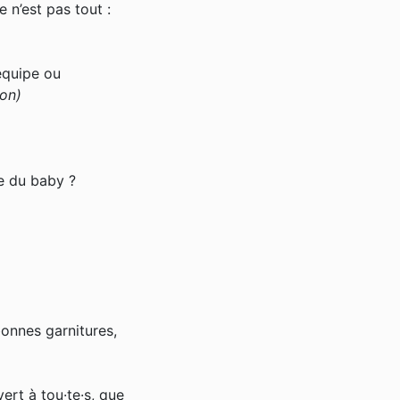
 n’est pas tout :
équipe ou
ion)
ne du baby ?
bonnes garnitures,
vert à tou·te·s, que