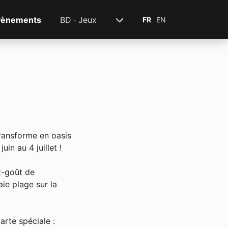
vènements
BD · Jeux
FR
EN
transforme en oasis
in au 4 juillet !
t-goût de
ie plage sur la
arte spéciale :