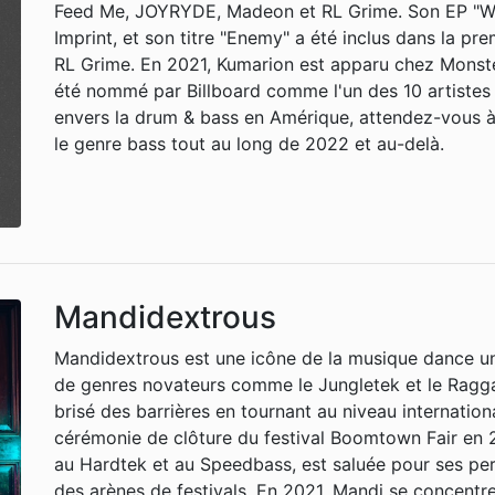
Feed Me, JOYRYDE, Madeon et RL Grime. Son EP "Wan
Imprint, et son titre "Enemy" a été inclus dans la pr
RL Grime. En 2021, Kumarion est apparu chez Monste
été nommé par Billboard comme l'un des 10 artistes
envers la drum & bass en Amérique, attendez-vous à 
le genre bass tout au long de 2022 et au-delà.
Mandidextrous
Mandidextrous est une icône de la musique dance u
de genres novateurs comme le Jungletek et le Raggate
brisé des barrières en tournant au niveau internation
cérémonie de clôture du festival Boomtown Fair en 
au Hardtek et au Speedbass, est saluée pour ses pe
des arènes de festivals. En 2021, Mandi se concentr