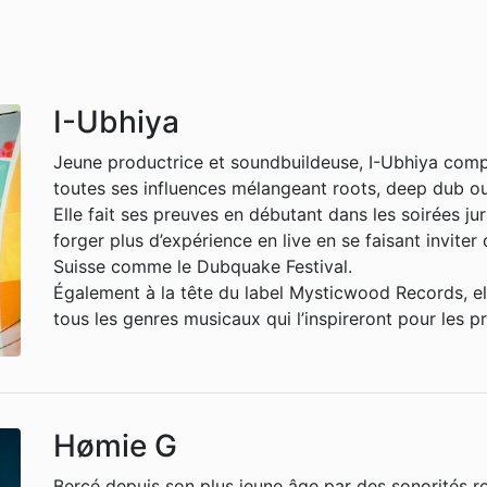
I-Ubhiya
Jeune productrice et soundbuildeuse, I-Ubhiya comp
toutes ses influences mélangeant roots, deep dub o
Elle fait ses preuves en débutant dans les soirées ju
forger plus d’expérience en live en se faisant inviter
Suisse comme le Dubquake Festival.
Également à la tête du label Mysticwood Records, ell
tous les genres musicaux qui l’inspireront pour les p
Hømie G
Bercé depuis son plus jeune âge par des sonorités 