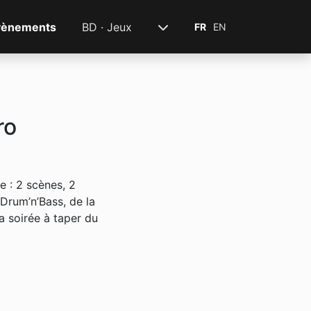
vènements
BD · Jeux
FR
EN
ro
e : 2 scènes, 2
Drum’n’Bass, de la
la soirée à taper du