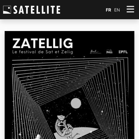
FR
EN