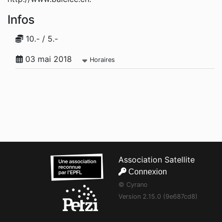
Infos
10.- / 5.-
03 mai 2018
Horaires
Association Satellite
Connexion
© Cyrano
Version 2.15.0 (9e687cd8)